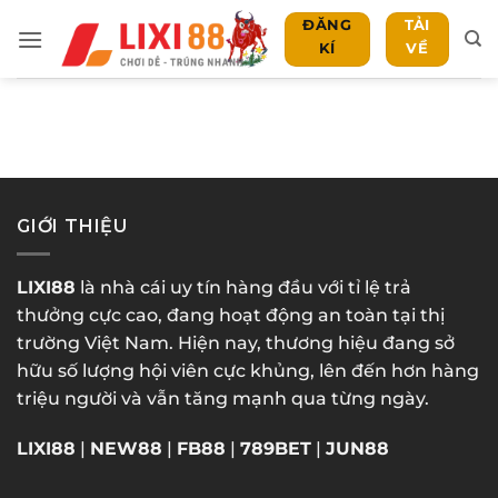
Skip
ĐĂNG
TẢI
to
KÍ
VỀ
content
GIỚI THIỆU
LIXI88
là nhà cái uy tín hàng đầu với tỉ lệ trả
thưởng cực cao, đang hoạt động an toàn tại thị
trường Việt Nam. Hiện nay, thương hiệu đang sở
hữu số lượng hội viên cực khủng, lên đến hơn hàng
triệu người và vẫn tăng mạnh qua từng ngày.
LIXI88
|
NEW88
|
FB88
|
789BET
|
JUN88