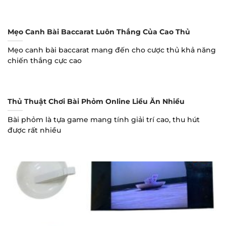
Mẹo Canh Bài Baccarat Luôn Thắng Của Cao Thủ
Mẹo canh bài baccarat mang đến cho cược thủ khả năng
chiến thắng cực cao
Thủ Thuật Chơi Bài Phỏm Online Liều Ăn Nhiều
Bài phỏm là tựa game mang tính giải trí cao, thu hút
được rất nhiều