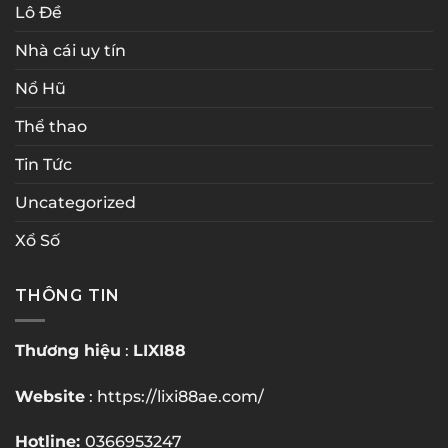
Lô Đề
Nhà cái uy tín
Nổ Hũ
Thể thao
Tin Tức
Uncategorized
Xổ Số
THÔNG TIN
Thương hiệu
:
LIXI88
Website
:
https://lixi88ae.com/
Hotline:
0366953247