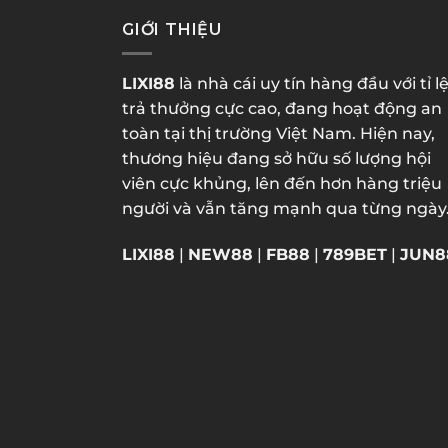
GIỚI THIỆU
LIXI88
là nhà cái uy tín hàng đầu với tỉ l
trả thưởng cực cao, đang hoạt động an
toàn tại thị trường Việt Nam. Hiện nay,
thương hiệu đang sở hữu số lượng hội
viên cực khủng, lên đến hơn hàng triệu
người và vẫn tăng mạnh qua từng ngày
LIXI88
|
NEW88
|
FB88
|
789BET
|
JUN8