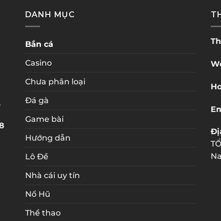
DANH MỤC
T
ệ
Th
Bắn cá
Casino
We
Chưa phân loại
Ho
Đá gà
.
Em
Game bài
8
Đị
Hướng dẫn
TỔ
N
Lô Đề
Nhà cái uy tín
Nổ Hũ
Thể thao