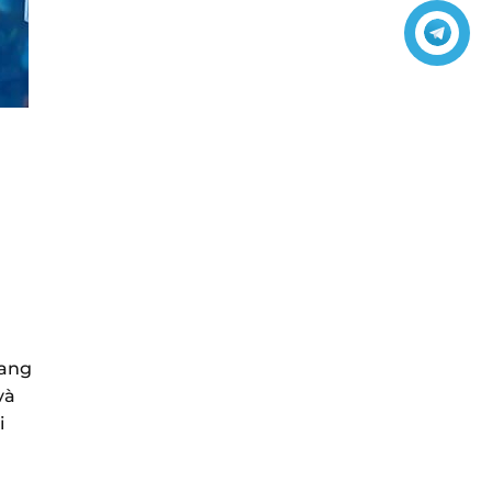
mang
và
i