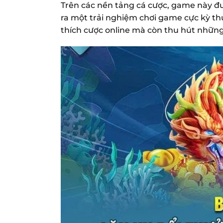
Trên các nền tảng cá cược, game này đư
ra một trải nghiệm chơi game cực kỳ th
thích cược online mà còn thu hút những