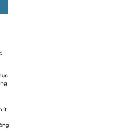
c
mục
ang
 ít
hông