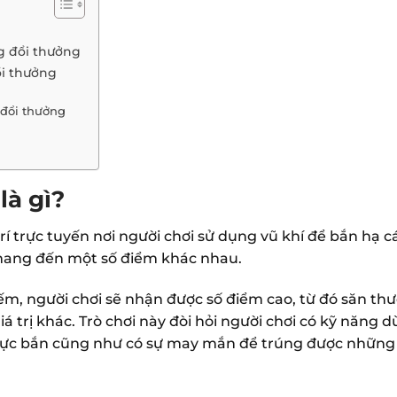
g đổi thưởng
ổi thưởng
 đổi thưởng
là gì?
 trí trực tuyến nơi người chơi sử dụng vũ khí để bắn hạ c
sẽ mang đến một số điểm khác nhau.
m, người chơi sẽ nhận được số điểm cao, từ đó săn th
 trị khác. Trò chơi này đòi hỏi người chơi có kỹ năng 
à lực bắn cũng như có sự may mắn để trúng được những