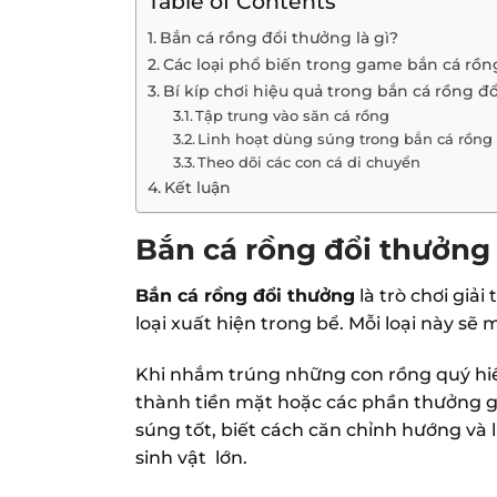
Table of Contents
Bắn cá rồng đổi thưởng là gì?
Các loại phổ biến trong game bắn cá rồn
Bí kíp chơi hiệu quả trong bắn cá rồng đ
Tập trung vào săn cá rồng
Linh hoạt dùng súng trong bắn cá rồng
Theo dõi các con cá di chuyển
Kết luận
Bắn cá rồng đổi thưởng 
Bắn cá rồng đổi thưởng
là trò chơi giải
loại xuất hiện trong bể. Mỗi loại này 
Khi nhắm trúng những con rồng quý hiế
thành tiền mặt hoặc các phần thưởng giá
súng tốt, biết cách căn chỉnh hướng v
sinh vật lớn.