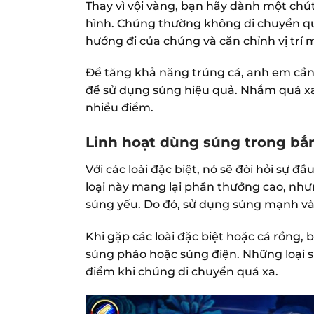
Thay vì vội vàng, bạn hãy dành một chút
hình. Chúng thường không di chuyển qu
hướng đi của chúng và căn chỉnh vị trí m
Để tăng khả năng trúng cá, anh em cần
để sử dụng súng hiệu quả. Nhắm quá xa 
nhiều điểm.
Linh hoạt dùng súng trong bắ
Với các loài đặc biệt, nó sẽ đòi hỏi sự 
loại này mang lại phần thưởng cao, nh
súng yếu. Do đó, sử dụng súng mạnh vào
Khi gặp các loài đặc biệt hoặc cá rồng
súng pháo hoặc súng điện. Những loại 
điểm khi chúng di chuyển quá xa.