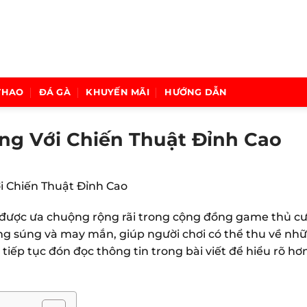
THAO
ĐÁ GÀ
KHUYẾN MÃI
HƯỚNG DẪN
ng Với Chiến Thuật Đỉnh Cao
i Chiến Thuật Đỉnh Cao
i được ưa chuộng rộng rãi trong cộng đồng game thủ c
ng súng và may mắn, giúp người chơi có thể thu về nh
tiếp tục đón đọc thông tin trong bài viết để hiểu rõ hơ