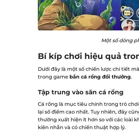
Một số dòng ph
Bí kíp chơi hiệu quả tr
Dưới đây là một số chiến lược chi tiết 
trong game
bắn cá rồng đổi thưởng
.
Tập trung vào săn cá rồng
Cá rồng là mục tiêu chính trong trò chơ
lại số điểm cao nhất. Tuy nhiên, đây cũ
thường xuất hiện ít hơn so với các loài
kiên nhẫn và có chiến thuật hợp lý.