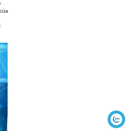
y
 của
g