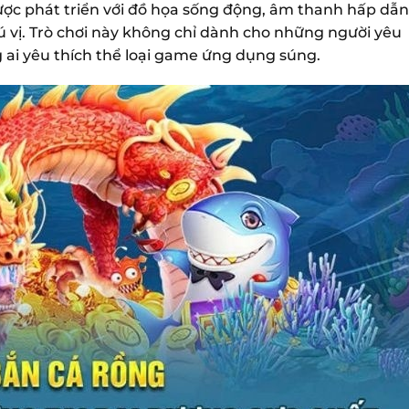
ợc phát triển với đồ họa sống động, âm thanh hấp dẫn
ú vị. Trò chơi này không chỉ dành cho những người yêu
 ai yêu thích thể loại game ứng dụng súng.