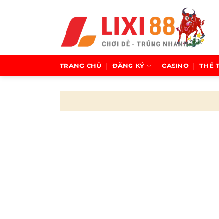
Skip
to
content
TRANG CHỦ
ĐĂNG KÝ
CASINO
THỂ 