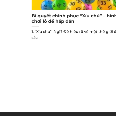
Bí quyết chinh phục “Xỉu chủ” – hìn
chơi lô đề hấp dẫn
1. “Xỉu chủ” là gì? Để hiểu rõ về một thế giới
sắc