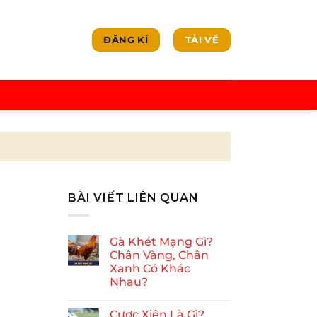
ĐĂNG KÍ
TẢI VỀ
BÀI VIẾT LIÊN QUAN
Gà Khét Mạng Gì?
Chân Vàng, Chân
Xanh Có Khác
Nhau?
No
Comments
Cược Xiên Là Gì?
on