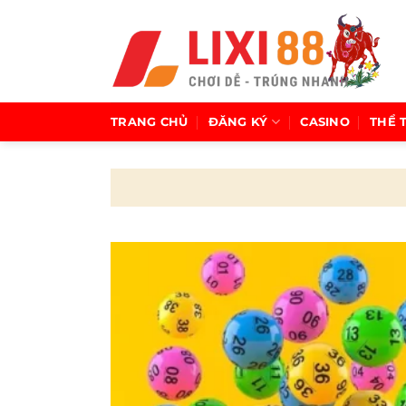
Skip
to
content
TRANG CHỦ
ĐĂNG KÝ
CASINO
THỂ 