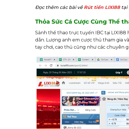
Đọc thêm các bài về
Rút tiền LIXI88
tại
Thỏa Sức Cá Cược Cùng Thể tha
Sảnh thể thao trực tuyến IBC tại LIXI8
dẫn. Lượng anh em cược thủ tham gia vào
tay chơi, cao thủ cũng như các chuyên 