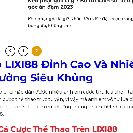
Kèo phạt góc là gì? Bỏ túi cách soi kèo
góc ăn đậm 2023
Kèo phạt góc là gì? Nhắc đến việc đặt cược tron
bóng đá, không thể
1
2
 LIXI88 Đỉnh Cao Và Nhi
ưởng Siêu Khủng
ò chơi hấp dẫn được nhiều anh em cược thủ lựa chọn tạ
 cược thể thao trực tuyến, vì vậy mà anh em vô tư lựa 
 sẽ chia sẻ cho anh em những thông tin chi tiết về các 
8.
Cá Cược Thể Thao Trên LIXI88