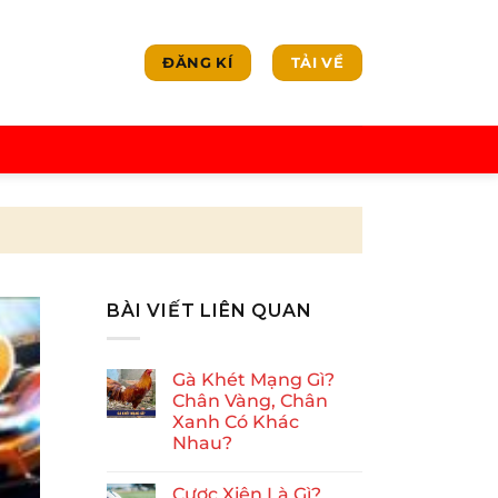
ĐĂNG KÍ
TẢI VỀ
BÀI VIẾT LIÊN QUAN
Gà Khét Mạng Gì?
Chân Vàng, Chân
Xanh Có Khác
Nhau?
No
Comments
Cược Xiên Là Gì?
on