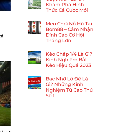
Gà
Khám Phá Hình
Khét
Thức Cá Cược Mới
Mạng
Gì?
No
Chân
Comments
Vàng,
Mẹo Chơi Nổ Hũ Tại
on
Chân
Cược
Bom88 – Cảm Nhận
Xanh
Xiên
Có
Đỉnh Cao Cơ Hội
Là
cá
Khác
Gì?
Thắng Lớn
Nhau?
Khám
Phá
No
Hình
Comments
Kèo Chấp 1/4 Là Gì?
on
Thức
Mẹo
Cá
Kinh Nghiệm Bắt
Chơi
Cược
Kèo Hiệu Quả 2023
Nổ
Mới
Hũ
No
Tại
Comments
Bom88
Bạc Nhớ Lô Đề Là
on
–
Kèo
Gì? Những Kinh
Cảm
Chấp
Nhận
Nghiệm Từ Cao Thủ
1/4
Đỉnh
Là
Số 1
Cao
Gì?
Cơ
Kinh
No
Hội
Nghiệm
Comments
Thắng
on
Bắt
Lớn
Bạc
Kèo
Nhớ
Hiệu
Lô
Quả
Đề
2023
Là
Gì?