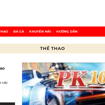
THAO
ĐÁ GÀ
KHUYẾN MÃI
HƯỚNG DẪN
THỂ THAO
hao
o các