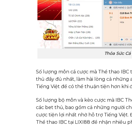
Thỏa Sức Cá 
Số lượng môn cá cược mà Thể thao IBC t
thủ đầy đủ nhất, làm hài lòng cả những
Tiếng Việt để có thể thuận tiện hơn khi 
Số lượng bộ môn và kèo cược mà IBC Thể
các bet thủ, bao gồm cả những người ch
cược tiện lợi nhất nhờ hỗ trợ Tiếng Việt
Thể thao IBC tại LIXI88 để nhận nhiều ph