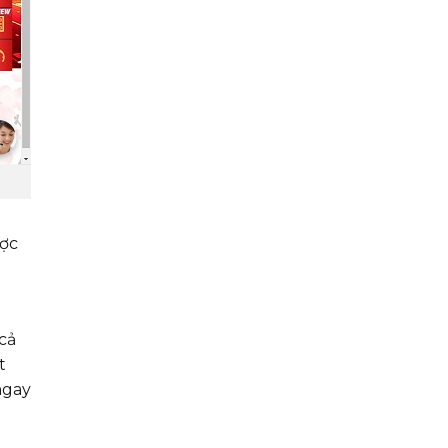
ược
cả
t
ngay