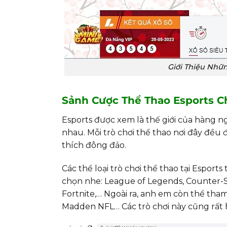
Giới Thiệu Nhữ
Sảnh Cược Thể Thao Esports C
Esports được xem là thế giới của hàng 
nhau. Mỗi trò chơi thể thao nơi đây đều
thích đông đảo.
Các thể loại trò chơi thể thao tại Esport
chọn nhe: League of Legends, Counter-S
Fortnite,… Ngoài ra, anh em còn thể tham
Madden NFL… Các trò chơi này cũng rất 