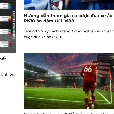
Hướng dẫn tham gia cá cược đua xe ảo
PK10 ăn đậm từ Lixi88
Trong thời kỳ Cách mạng Công nghiệp 4.0, việc 
cược đua xe ảo PK10
hất
n, nhiều