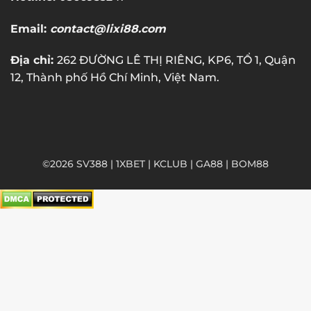
Email:
contact@lixi88.com
Địa chỉ:
262 ĐƯỜNG LÊ THỊ RIÊNG, KP6, TỔ 1, Quận
12, Thành phố Hồ Chí Minh, Việt Nam.
©2026
SV388
|
1XBET
|
KCLUB
|
GA88
|
BOM88