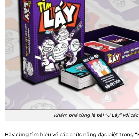
Khám phá từng lá bài “U Lầy” với cá
Hãy cùng tìm hiểu về các chức năng đặc biệt trong “B