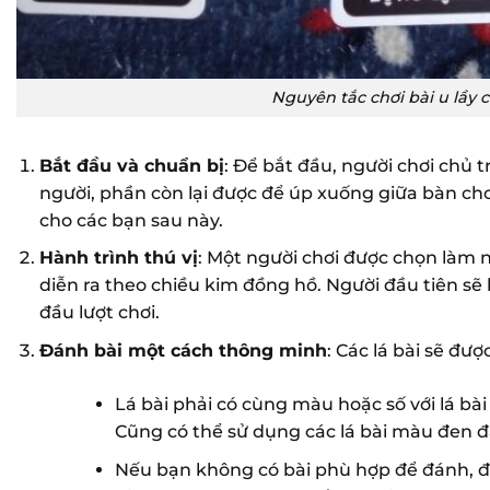
Nguyên tắc chơi bài u lầy 
Bắt đầu và chuẩn bị
: Để bắt đầu, người chơi chủ t
người, phần còn lại được để úp xuống giữa bàn chơi
cho các bạn sau này.
Hành trình thú vị
: Một người chơi được chọn làm n
diễn ra theo chiều kim đồng hồ. Người đầu tiên sẽ b
đầu lượt chơi.
Đánh bài một cách thông minh
: Các lá bài sẽ đượ
Lá bài phải có cùng màu hoặc số với lá bài
Cũng có thể sử dụng các lá bài màu đen đặc
Nếu bạn không có bài phù hợp để đánh, đà