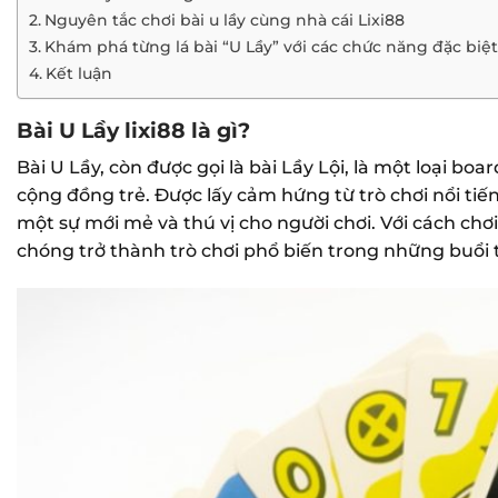
Nguyên tắc chơi bài u lầy cùng nhà cái Lixi88
Khám phá từng lá bài “U Lầy” với các chức năng đặc biệ
Kết luận
Bài U Lầy lixi88 là gì?
Bài U Lầy, còn được gọi là bài Lầy Lội, là một loại 
cộng đồng trẻ. Được lấy cảm hứng từ trò chơi nổi ti
một sự mới mẻ và thú vị cho người chơi. Với cách chơ
chóng trở thành trò chơi phổ biến trong những buổi 