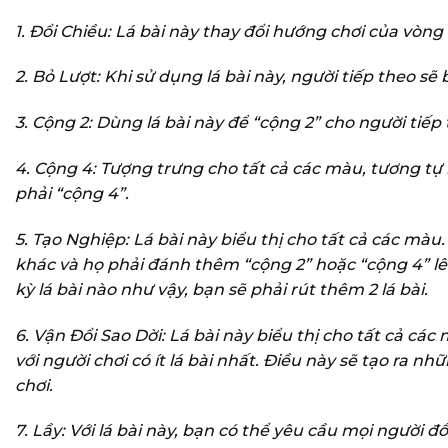
1. Đổi Chiều: Lá bài này thay đổi hướng chơi của vòng 
2. Bỏ Lượt: Khi sử dụng lá bài này, người tiếp theo sẽ 
3. Cộng 2: Dùng lá bài này để “cộng 2” cho người tiếp 
4. Cộng 4: Tượng trưng cho tất cả các màu, tương tự n
phải “cộng 4”.
5. Tạo Nghiệp: Lá bài này biểu thị cho tất cả các màu
khác và họ phải đánh thêm “cộng 2” hoặc “cộng 4” lê
kỳ lá bài nào như vậy, bạn sẽ phải rút thêm 2 lá bài.
6. Vận Đổi Sao Dời: Lá bài này biểu thị cho tất cả cá
với người chơi có ít lá bài nhất. Điều này sẽ tạo ra n
chơi.
7. Lầy: Với lá bài này, bạn có thể yêu cầu mọi người