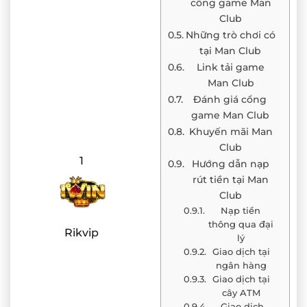
cổng game Man
Club
Những trò chơi có
tại Man Club
Link tải game
Man Club
Đánh giá cổng
game Man Club
Khuyến mãi Man
Club
1
Hướng dẫn nạp
rút tiền tại Man
Club
Nạp tiền
thông qua đại
Rikvip
lý
Giao dịch tại
ngân hàng
Giao dịch tại
cây ATM
Giao dịch