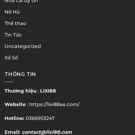
Nhà cái uy tín
Nổ Hũ
Thể thao
Tin Tức
Uncategorized
Xổ Số
THÔNG TIN
Thương hiệu
:
LIXI88
Website
:
https://lixi88ae.com/
Hotline:
0366953247
Email:
contact@lixi88.com