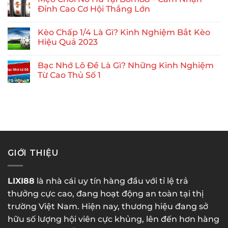
Vàng,
Cược
Đỉnh Cao Cơ Hội Thắng Lớn
Chân
Xiên
Xanh
Là
No
Có
Gì?
Comments
Kèo Chấp 1/4 Là Gì? Kinh Nghiệm Bắt Kèo
Khác
Khám
on
Nhau?
Phá
Mẹo
Hiệu Quả 2023
Hình
Chơi
Thức
Nổ
No
Cá
Hũ
Comments
Bạc Nhớ Lô Đề Là Gì? Những Kinh Nghiệm
Cược
Tại
on
Mới
Bom88
Kèo
Từ Cao Thủ Số 1
–
Chấp
Cảm
1/4
No
Nhận
Là
Comments
Đỉnh
Gì?
on
Cao
Kinh
Bạc
Cơ
Nghiệm
Nhớ
Hội
Bắt
Lô
Thắng
Kèo
Đề
Lớn
Hiệu
Là
Quả
Gì?
2023
Những
Kinh
GIỚI THIỆU
Nghiệm
Từ
Cao
Thủ
LIXI88
là nhà cái uy tín hàng đầu với tỉ lệ trả
Số
1
thưởng cực cao, đang hoạt động an toàn tại thị
trường Việt Nam. Hiện nay, thương hiệu đang sở
hữu số lượng hội viên cực khủng, lên đến hơn hàng