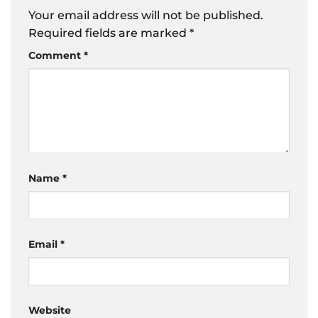
Your email address will not be published.
Required fields are marked
*
Comment
*
Name
*
Email
*
Website