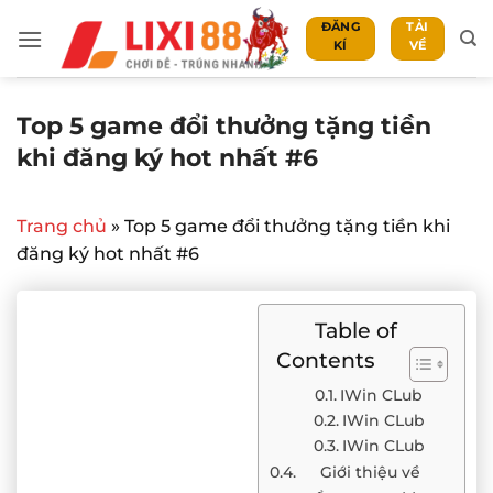
Skip
ĐĂNG
TẢI
to
KÍ
VỀ
content
Top 5 game đổi thưởng tặng tiền
khi đăng ký hot nhất #6
Trang chủ
»
Top 5 game đổi thưởng tặng tiền khi
đăng ký hot nhất #6
Table of
Contents
IWin CLub
IWin CLub
IWin CLub
Giới thiệu về