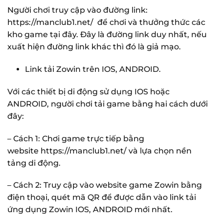
Người chơi truy cập vào đường link:
https://manclub1.net/ để chơi và thưởng thức các
kho game tại đây. Đây là đường link duy nhất, nếu
xuất hiện đường link khác thì đó là giả mạo.
Link tải Zowin trên IOS, ANDROID.
Với các thiết bị di động sử dụng IOS hoặc
ANDROID, người chơi tải game bằng hai cách dưới
đây:
– Cách 1: Chơi game trực tiếp bằng
website https://manclub1.net/ và lựa chọn nền
tảng di động.
– Cách 2: Truy cập vào website game Zowin bằng
điện thoại, quét mã QR để được dẫn vào link tải
ứng dụng Zowin IOS, ANDROID mới nhất.