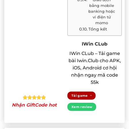
bằng mobile
banking hoặc
ví điện tử
momo
Tổng kết
IWin CLub
IWin CLub – Tải game
bài Iwin.Club cho APK,
iOS, Android cơ hội
nhận ngay mã code
55k
Tải game
Nhận GiftCode hot
Xem review