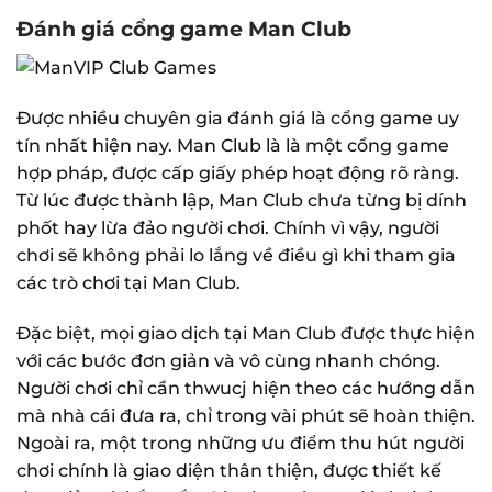
Đánh giá cổng game Man Club
Được nhiều chuyên gia đánh giá là cổng game uy
tín nhất hiện nay. Man Club là là một cổng game
hợp pháp, được cấp giấy phép hoạt động rõ ràng.
Từ lúc được thành lập, Man Club chưa từng bị dính
phốt hay lừa đảo người chơi. Chính vì vậy, người
chơi sẽ không phải lo lắng về điều gì khi tham gia
các trò chơi tại Man Club.
Đặc biệt, mọi giao dịch tại Man Club được thực hiện
với các bước đơn giản và vô cùng nhanh chóng.
Người chơi chỉ cần thwucj hiện theo các hướng dẫn
mà nhà cái đưa ra, chỉ trong vài phút sẽ hoàn thiện.
Ngoài ra, một trong những ưu điểm thu hút người
chơi chính là giao diện thân thiện, được thiết kế