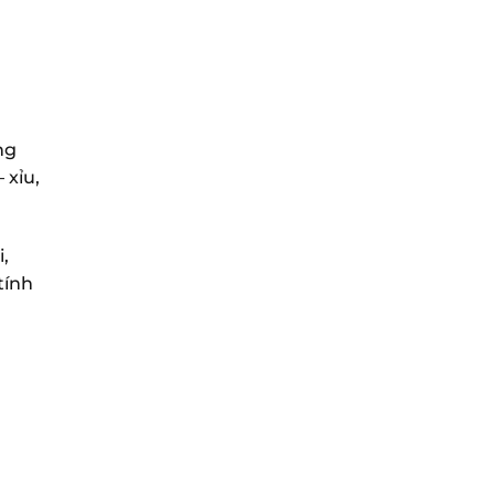
ng
 xỉu,
,
tính