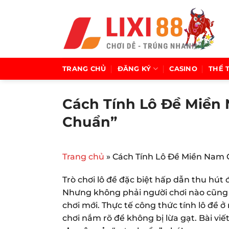
Skip
to
content
TRANG CHỦ
ĐĂNG KÝ
CASINO
THỂ 
Cách Tính Lô Đề Miền
Chuẩn”
Trang chủ
»
Cách Tính Lô Đề Miền Nam 
Trò chơi lô đề đặc biệt hấp dẫn thu hút 
Nhưng không phải người chơi nào cũng hi
chơi mới. Thực tế công thức tính lô đề 
chơi nắm rõ để không bị lừa gạt. Bài viế