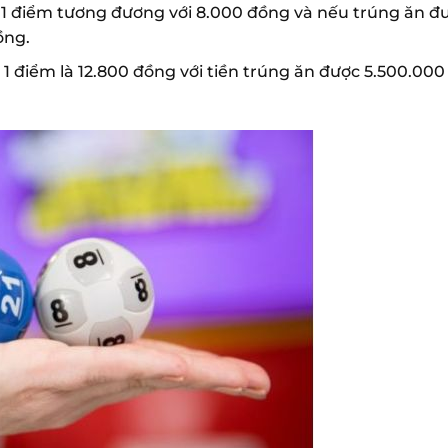
ác 1 điểm tương đương với 8.000 đồng và nếu trúng ăn đ
ồng.
ác 1 điểm là 12.800 đồng với tiền trúng ăn được 5.500.000