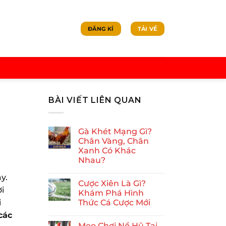
ĐĂNG KÍ
TẢI VỀ
BÀI VIẾT LIÊN QUAN
Gà Khét Mạng Gì?
Chân Vàng, Chân
Xanh Có Khác
Nhau?
No
y.
Comments
Cược Xiên Là Gì?
on
i
Gà
Khám Phá Hình
Khét
Thức Cá Cược Mới
i
Mạng
Gì?
No
các
Chân
Comments
Vàng,
Mẹo Chơi Nổ Hũ Tại
on