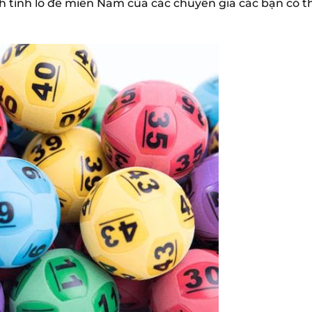
ch tính lô đề miền Nam của các chuyên gia các bạn có t