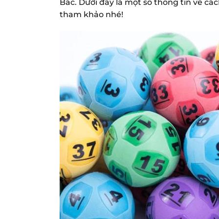
Bắc. Dưới đây là một số thông tin về cá
tham khảo nhé!