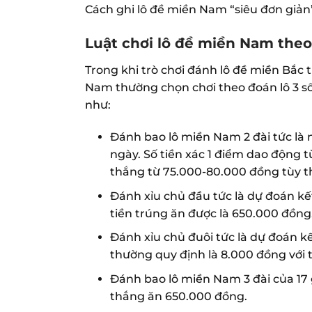
Cách ghi lô đề miền Nam “siêu đơn giản
Luật chơi lô đề miền Nam theo 
Trong khi trò chơi đánh lô đề miền Bắc t
Nam thường chọn chơi theo đoán lô 3 số 
như:
Đánh bao lô miền Nam 2 đài tức là 
ngày. Số tiền xác 1 điểm dao động t
thắng từ 75.000-80.000 đồng tùy t
Đánh xỉu chủ đầu tức là dự đoán kết
tiền trúng ăn được là 650.000 đồng
Đánh xỉu chủ đuôi tức là dự đoán kế
thường quy định là 8.000 đồng với 
Đánh bao lô miền Nam 3 đài của 17 g
thắng ăn 650.000 đồng.