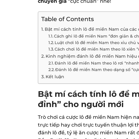
chuyên gia
“cực chuẩn” nhé!
Table of Contents
Bật mí cách tính lô đề miền Nam của các 
Cách ghi lô đề miền Nam “đơn giản & chi
Luật chơi lô đề miền Nam theo xỉu chủ v
Cách chơi lô đề miền Nam theo lô xiên 
Kinh nghiệm đánh lô đề miền Nam hiệu 
Đánh lô đề miền Nam theo lô rơi “nhanh
Đánh lô đề miền Nam theo dạng số “cự
Kết luận
Bật mí cách tính lô đề 
đỉnh” cho người mới
Trò chơi cá cược lô đề miền Nam hiện n
trực tiếp hay chơi trực tuyến thuận lợi 
đánh lô đề, tỷ lệ ăn cược miền Nam rất