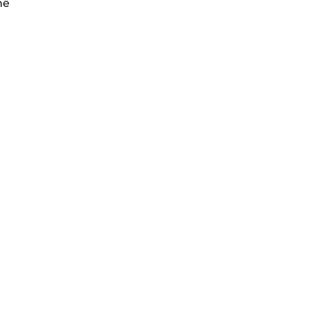
hể
Số
1