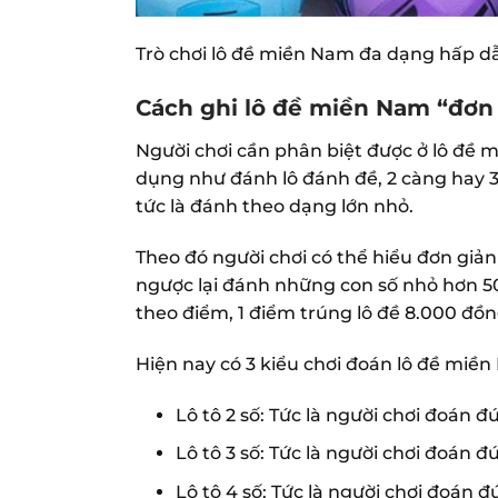
Trò chơi lô đề miền Nam đa dạng hấp d
Cách ghi lô đề miền Nam “đơn g
Người chơi cần phân biệt được ở lô đ
dụng như đánh lô đánh đề, 2 càng hay 3 
tức là đánh theo dạng lớn nhỏ.
Theo đó người chơi có thể hiểu đơn giản
ngược lại đánh những con số nhỏ hơn 50 
theo điểm, 1 điểm trúng lô đề 8.000 đồ
Hiện nay có 3 kiểu chơi đoán lô đề miền
Lô tô 2 số: Tức là người chơi đoán đ
Lô tô 3 số: Tức là người chơi đoán đ
Lô tô 4 số: Tức là người chơi đoán đ