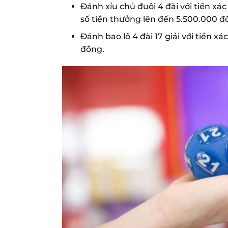
Đánh xỉu chủ đuôi 4 đài với tiền x
số tiền thưởng lên đến 5.500.000 đ
Đánh bao lô 4 đài 17 giải với tiền x
đồng.