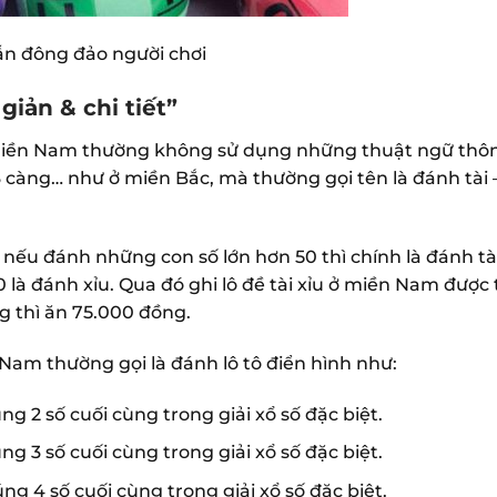
ẫn đông đảo người chơi
iản & chi tiết”
ề miền Nam thường không sử dụng những thuật ngữ thô
càng… như ở miền Bắc, mà thường gọi tên là đánh tài –
 nếu đánh những con số lớn hơn 50 thì chính là đánh tài
là đánh xỉu. Qua đó ghi lô đề tài xỉu ở miền Nam được 
ng thì ăn 75.000 đồng.
 Nam thường gọi là đánh lô tô điển hình như:
úng 2 số cuối cùng trong giải xổ số đặc biệt.
úng 3 số cuối cùng trong giải xổ số đặc biệt.
úng 4 số cuối cùng trong giải xổ số đặc biệt.