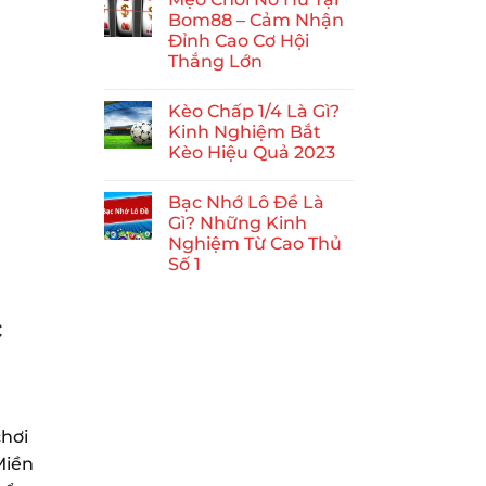
Chân
Cược
Bom88 – Cảm Nhận
Xanh
Xiên
Có
Đỉnh Cao Cơ Hội
Là
Khác
Gì?
Thắng Lớn
Nhau?
Khám
Phá
No
Hình
Comments
Kèo Chấp 1/4 Là Gì?
on
Thức
Mẹo
Cá
Kinh Nghiệm Bắt
Chơi
Cược
Kèo Hiệu Quả 2023
Nổ
Mới
Hũ
No
Tại
Comments
Bom88
Bạc Nhớ Lô Đề Là
on
–
Kèo
Gì? Những Kinh
Cảm
Chấp
Nhận
Nghiệm Từ Cao Thủ
1/4
Đỉnh
Là
Số 1
Cao
Gì?
Cơ
Kinh
No
Hội
Nghiệm
Comments
Thắng
on
Bắt
c
Lớn
Bạc
Kèo
Nhớ
Hiệu
Lô
Quả
Đề
2023
Là
Gì?
m
Những
Kinh
chơi
Nghiệm
Từ
Miền
Cao
Thủ