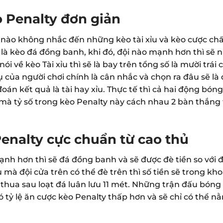
 Penalty đơn giản
 nào không nhắc đến những kèo tài xỉu và kèo cược chấ
 là kèo đá đồng banh, khi đó, đội nào mạnh hơn thì sẽ 
ói về kèo Tài xỉu thì sẽ là bay trên tổng số là mười trái 
 của người chơi chính là cân nhắc và chọn ra đâu sẽ là 
oán kết quả là tài hay xỉu. Thực tế thì cả hai động bón
 mà tỷ số trong kèo Penalty này cách nhau 2 bàn thắng 
enalty cực chuẩn từ cao thủ
ạnh hơn thì sẽ đá đồng banh và sẽ được đè tiền so với đ
 mà đội cửa trên có thể đè trên thì số tiền sẽ trong kh
ẽ thua sau loạt đá luân lưu 11 mét. Những trận đấu bóng
ó tỷ lệ ăn cược kèo Penalty thấp hơn và sẽ chỉ có thể n