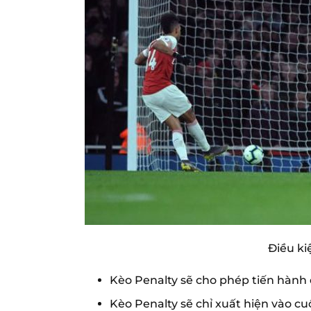
Điều ki
Kèo Penalty sẽ cho phép tiến hành 
Kèo Penalty sẽ chỉ xuất hiện vào c