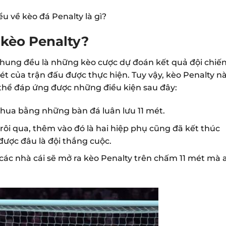
ểu về kèo đá Penalty là gì?
 kèo Penalty?
chung đều là những kèo cược dự đoán kết quả đội chiế
t của trận đấu được thực hiện. Tuy vậy, kèo Penalty n
 thể đáp ứng được những điều kiện sau đây:
thua bằng những bàn đá luân lưu 11 mét.
rôi qua, thêm vào đó là hai hiệp phụ cũng đã kết thúc
được đâu là đội thắng cuộc.
ì các nhà cái sẽ mở ra kèo Penalty trên chấm 11 mét mà