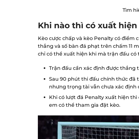
Tìm hi
Khi nào thì có xuất hiện
Kèo cược chấp và kèo Penalty có điểm 
thắng và số bàn đá phạt trên chấm 11 mé
chỉ có thể xuất hiện khi mà trận đấu có
Trận đấu cần xác định được thắng 
Sau 90 phút thi đấu chính thức đã t
nhưng trọng tài vẫn chưa xác định 
Khi có lượt đá Penalty xuất hiện th
em có thể tham gia đặt kèo.