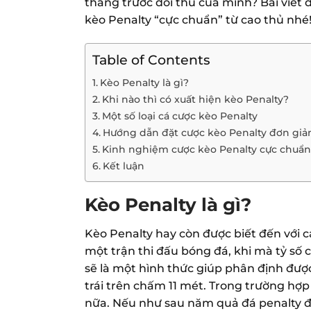
thắng trước đối thủ của mình? Bài viết
kèo Penalty “cực chuẩn” từ cao thủ nhé
Table of Contents
Kèo Penalty là gì?
Khi nào thì có xuất hiện kèo Penalty?
Một số loại cá cược kèo Penalty
Hướng dẫn đặt cược kèo Penalty đơn giả
Kinh nghiệm cược kèo Penalty cực chuẩn 
Kết luận
Kèo Penalty là gì?
Kèo Penalty hay còn được biết đến với cá
một trận thi đấu bóng đá, khi mà tỷ số
sẽ là một hình thức giúp phân định được
trái trên chấm 11 mét. Trong trường hợ
nữa. Nếu như sau năm quả đá penalty đó