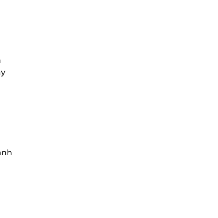
n
ày
 anh