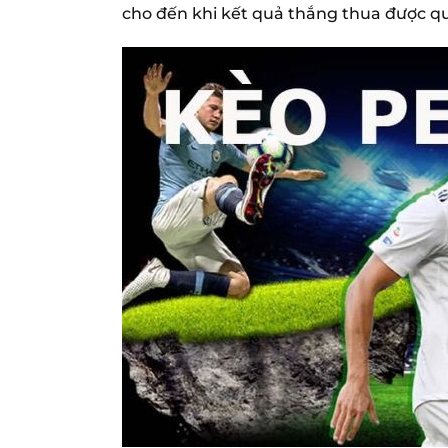
cho đến khi kết quả thắng thua được qu