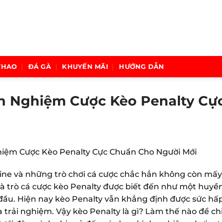
THAO
ĐÁ GÀ
KHUYẾN MÃI
HƯỚNG DẪN
nh Nghiệm Cược Kèo Penalty Cự
ghiệm Cược Kèo Penalty Cực Chuẩn Cho Người Mới
nline và những trò chơi cá cược chắc hẳn không còn mấy
 là trò cá cược kèo Penalty được biết đến như một huyề
đầu. Hiện nay kèo Penalty vẫn khẳng định được sức hấ
 trải nghiệm. Vậy kèo Penalty là gì? Làm thế nào để ch