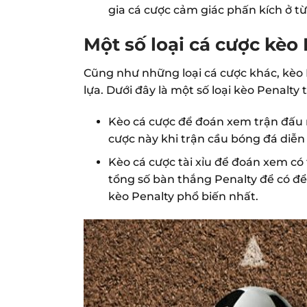
gia cá cược cảm giác phấn kích ở từ
Một số loại cá cược kèo
Cũng như những loại cá cược khác, kèo 
lựa. Dưới đây là một số loại kèo Penalt
Kèo cá cược để đoán xem trận đấu n
cược này khi trận cầu bóng đá diễn 
Kèo cá cược tài xỉu để đoán xem có 
tổng số bàn thắng Penalty để có để
kèo Penalty phổ biến nhất.