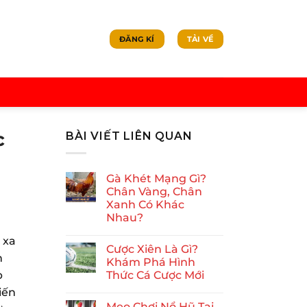
ĐĂNG KÍ
TẢI VỀ
c
BÀI VIẾT LIÊN QUAN
Gà Khét Mạng Gì?
Chân Vàng, Chân
Xanh Có Khác
Nhau?
No
 xa
Comments
Cược Xiên Là Gì?
on
n
Gà
Khám Phá Hình
Khét
Thức Cá Cược Mới
p
Mạng
Gì?
No
iến
Chân
Comments
Vàng,
Mẹo Chơi Nổ Hũ Tại
on