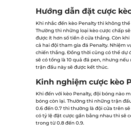
Hướng dẫn đặt cược kèo
Khi nhắc đến kèo Penalty thì không thể
Thường thì những loại kèo cược chấp sẽ
được ít hơn số tiền ở cửa thắng. Còn khi n
cả hai đội tham gia đá Penalty. Nhiệm vụ
chiến thắng. Đồng thời cũng có thể dự đ
sẽ có tổng là 10 quả đá pen, nhưng nếu
trận đấu này sẽ được kết thúc.
Kinh nghiệm cược kèo P
Khi đến với kèo Penalty, đội bóng nào m
bóng còn lại. Thường thì những trận đấu
0.6 đến 0.7 thì thường là đội cửa trên s
có tỷ lệ đặt cược gần bằng nhau thì sẽ c
trong từ 0.8 đến 0.9.