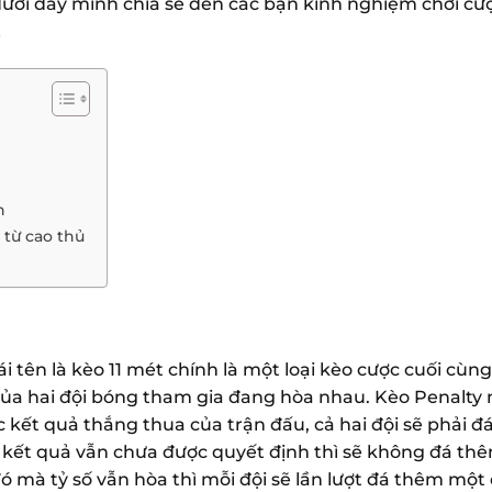
 dưới đây mình chia sẻ đến các bạn kinh nghiệm chơi cư
!
n
từ cao thủ
i tên là kèo 11 mét chính là một loại kèo cược cuối cùn
 của hai đội bóng tham gia đang hòa nhau. Kèo Penalty 
 kết quả thắng thua của trận đấu, cả hai đội sẽ phải đá
p kết quả vẫn chưa được quyết định thì sẽ không đá th
 mà tỷ số vẫn hòa thì mỗi đội sẽ lần lượt đá thêm một