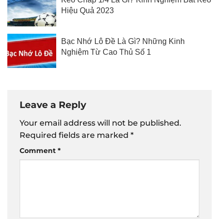
Hiệu Quả 2023
Bạc Nhớ Lô Đề Là Gì? Những Kinh
Nghiệm Từ Cao Thủ Số 1
Leave a Reply
Your email address will not be published.
Required fields are marked
*
Comment
*