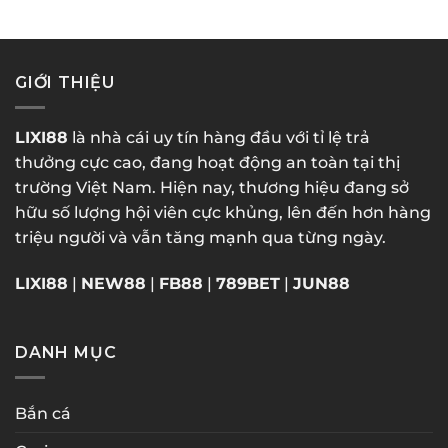
Cơ
Nghiệm
Nhớ
Hội
Bắt
Lô
Thắng
Kèo
Đề
Lớn
Hiệu
Là
Quả
Gì?
2023
Những
Kinh
GIỚI THIỆU
Nghiệm
Từ
Cao
Thủ
LIXI88
là nhà cái uy tín hàng đầu với tỉ lệ trả
Số
1
thưởng cực cao, đang hoạt động an toàn tại thị
trường Việt Nam. Hiện nay, thương hiệu đang sở
hữu số lượng hội viên cực khủng, lên đến hơn hàng
triệu người và vẫn tăng mạnh qua từng ngày.
LIXI88
|
NEW88
|
FB88
|
789BET
|
JUN88
DANH MỤC
Bắn cá