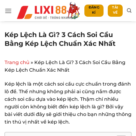
Skip
ĐĂNG
TẢI
to
KÍ
VỀ
content
Kép Lệch Là Gì? 3 Cách Soi Cầu
Bằng Kép Lệch Chuẩn Xác Nhất
Trang chủ
»
Kép Lệch Là Gì? 3 Cách Soi Cầu Bằng
Kép Lệch Chuẩn Xác Nhất
Kép lệch là một cách soi cầu cực chuẩn trong đánh
lô đề. Thế nhưng không phải ai cũng nắm được
cách soi cầu dựa vào kép lệch. Thậm chí nhiều
người còn không biết đến kép lệch là gì? Bởi vậy
bài viết dưới đây sẽ giới thiệu cho bạn những thông
tin thú vị nhất về kép lệch.