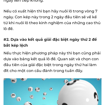
ngày liên tiếp không.
Nếu có xuất hiện thì bạn hãy nuôi lô trong vòng 7
ngày. Con kép này trong 2 ngày đầu tiên sẽ về kể
từ khi nuôi lô theo kinh nghiệm của những cao thủ
lô đề.
#2. Dựa vào kết quả giải đặc biệt ngày thứ 2 để
bắt kép lệch
Nếu thực hiện phương pháp này thì bạn cũng phải
dựa vào bảng kết quả lô đề. Quan sát và chọn con
đầu tiên của giải đặc biệt trong ngày thứ hai làm
đít cho một con cầu đánh trong tuần đấy.