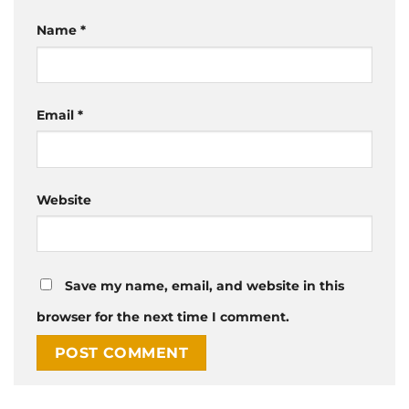
Name
*
Email
*
Website
Save my name, email, and website in this
browser for the next time I comment.