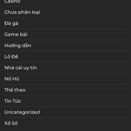
Casino
Chưa phân loại
Đá gà
Game bài
Hướng dẫn
Lô Đề
Nhà cái uy tín
Nổ Hũ
Thể thao
Tin Tức
Uncategorized
Xổ Số