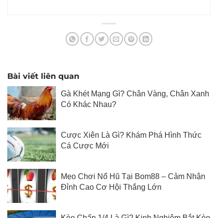
Bài viết liên quan
Gà Khét Mạng Gì? Chân Vàng, Chân Xanh
Có Khác Nhau?
Cược Xiên Là Gì? Khám Phá Hình Thức
Cá Cược Mới
Mẹo Chơi Nổ Hũ Tại Bom88 – Cảm Nhận
Đỉnh Cao Cơ Hội Thắng Lớn
Kèo Chấp 1/4 Là Gì? Kinh Nghiệm Bắt Kèo