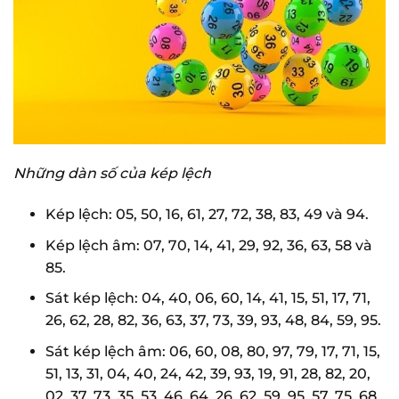
Những dàn số của kép lệch
Kép lệch: 05, 50, 16, 61, 27, 72, 38, 83, 49 và 94.
Kép lệch âm: 07, 70, 14, 41, 29, 92, 36, 63, 58 và
85.
Sát kép lệch: 04, 40, 06, 60, 14, 41, 15, 51, 17, 71,
26, 62, 28, 82, 36, 63, 37, 73, 39, 93, 48, 84, 59, 95.
Sát kép lệch âm: 06, 60, 08, 80, 97, 79, 17, 71, 15,
51, 13, 31, 04, 40, 24, 42, 39, 93, 19, 91, 28, 82, 20,
02, 37, 73, 35, 53, 46, 64, 26, 62, 59, 95, 57, 75, 68,