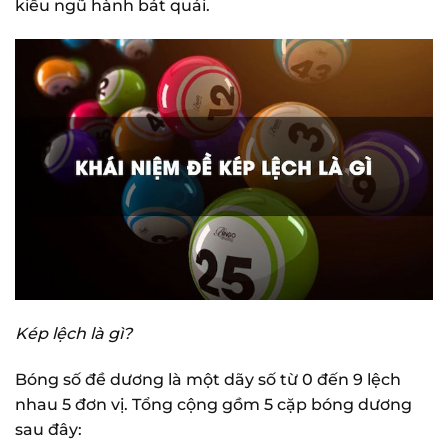
kiểu ngũ hành bát quái.
Kép lệch là gì?
Bóng số đề dương là một dãy số từ 0 đến 9 lệch
nhau 5 đơn vị. Tổng cộng gồm 5 cặp bóng dương
sau đây: