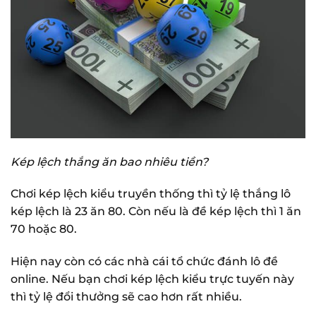
Kép lệch thắng ăn bao nhiêu tiền?
Chơi kép lệch kiểu truyền thống thì tỷ lệ thắng lô
kép lệch là 23 ăn 80. Còn nếu là đề kép lệch thì 1 ăn
70 hoặc 80.
Hiện nay còn có các nhà cái tổ chức đánh lô đề
online. Nếu bạn chơi kép lệch kiểu trực tuyến này
thì tỷ lệ đổi thưởng sẽ cao hơn rất nhiều.