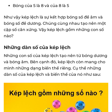
Bóng của 5 là 8 và của 8 là 5
Như vậy kép lệch là sự kết hợp bóng số đề âm và
bóng số đề dương. Chúng cùng nhau tạo nên một
cặp số cân xứng. Vậy kép lệch gồm những con số
nào?
Những dàn số của kép lệch
Những con số của kép lệch tạo nên từ bóng dương
và bóng âm. Bên cạnh đó, kép lệch còn mang cho
mình những dạng biến thể riêng. Cụ thể những
dàn số của kép lệch và biến thể của nó như sau: