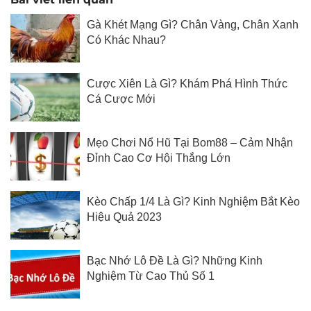
Gà Khét Mạng Gì? Chân Vàng, Chân Xanh
Có Khác Nhau?
Cược Xiên Là Gì? Khám Phá Hình Thức
Cá Cược Mới
Mẹo Chơi Nổ Hũ Tại Bom88 – Cảm Nhận
Đỉnh Cao Cơ Hội Thắng Lớn
Kèo Chấp 1/4 Là Gì? Kinh Nghiệm Bắt Kèo
Hiệu Quả 2023
Bạc Nhớ Lô Đề Là Gì? Những Kinh
Nghiệm Từ Cao Thủ Số 1