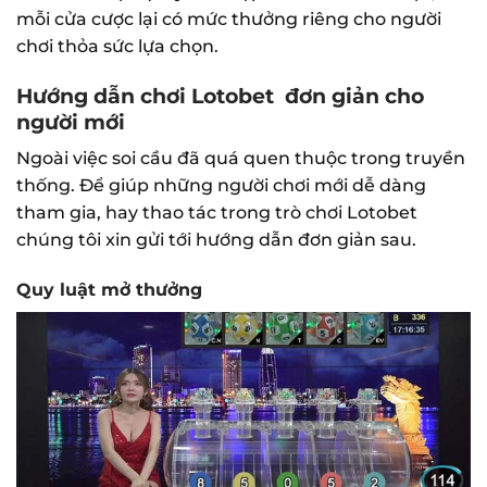
mỗi cửa cược lại có mức thưởng riêng cho người
chơi thỏa sức lựa chọn.
Hướng dẫn chơi Lotobet đơn giản cho
người mới
Ngoài việc soi cầu đã quá quen thuộc trong truyền
thống. Để giúp những người chơi mới dễ dàng
tham gia, hay thao tác trong trò chơi Lotobet
chúng tôi xin gửi tới hướng dẫn đơn giản sau.
Quy luật mở thưởng