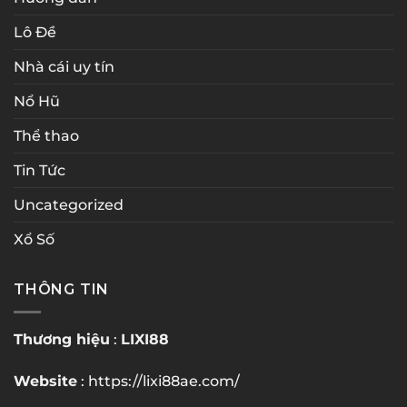
Lô Đề
Nhà cái uy tín
Nổ Hũ
Thể thao
Tin Tức
Uncategorized
Xổ Số
THÔNG TIN
Thương hiệu
:
LIXI88
Website
:
https://lixi88ae.com/