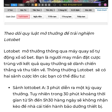
Theo dõi quy luật mở thưởng để trải nghiệm
Lotobet
Lotobet mở thưởng thông qua máy quay số tự
động xổ số bet. Bạn là người may mắn đặt cược
trùng với kết quả quay thưởng sẽ dành chiến
thắng và thu tiền về. Thông thường Lotobet sẽ có
hai sảnh cược lớn các bạn có thể đầu tư:
Sảnh lottobet A: 3 phút diễn ra một kỳ quay
thưởng. Tuy nhiên trong 30 phút khoảng thời
gian từ 5h đến 5h30 hàng ngày sẽ không nhận
kèo để nhà cái tiến hành bảo dưỡng thiết bị.