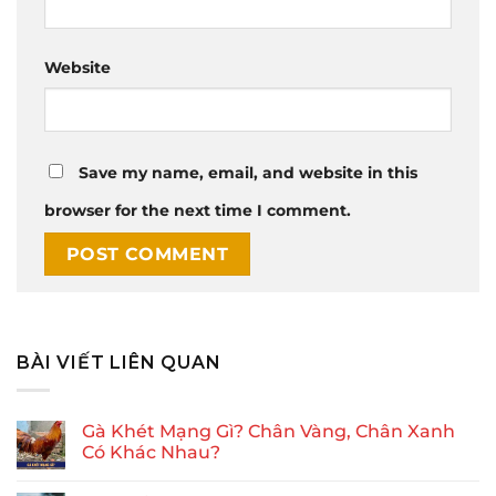
Website
Save my name, email, and website in this
browser for the next time I comment.
BÀI VIẾT LIÊN QUAN
Gà Khét Mạng Gì? Chân Vàng, Chân Xanh
Có Khác Nhau?
No
Comments