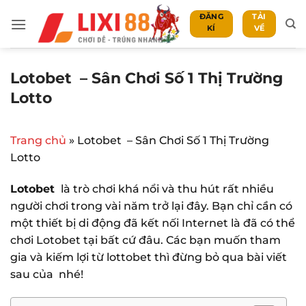
Skip
ĐĂNG
TẢI
to
KÍ
VỀ
content
Lotobet – Sân Chơi Số 1 Thị Trường
Lotto
Trang chủ
»
Lotobet – Sân Chơi Số 1 Thị Trường
Lotto
Lotobet
là trò chơi khá nổi và thu hút rất nhiều
người chơi trong vài năm trở lại đây. Bạn chỉ cần có
một thiết bị di động đã kết nối Internet là đã có thể
chơi Lotobet tại bất cứ đâu. Các bạn muốn tham
gia và kiếm lợi từ lottobet thì đừng bỏ qua bài viết
sau của nhé!