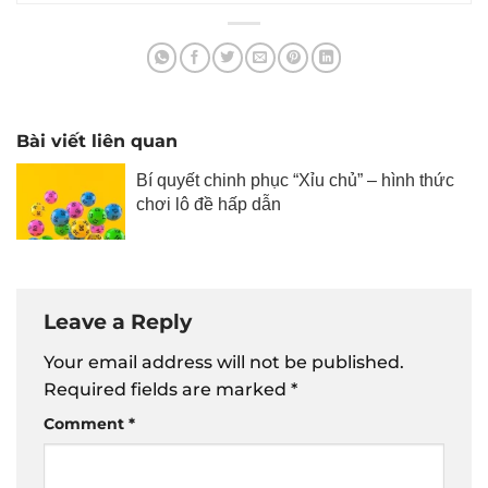
Bài viết liên quan
Bí quyết chinh phục “Xỉu chủ” – hình thức
chơi lô đề hấp dẫn
Leave a Reply
Your email address will not be published.
Required fields are marked
*
Comment
*