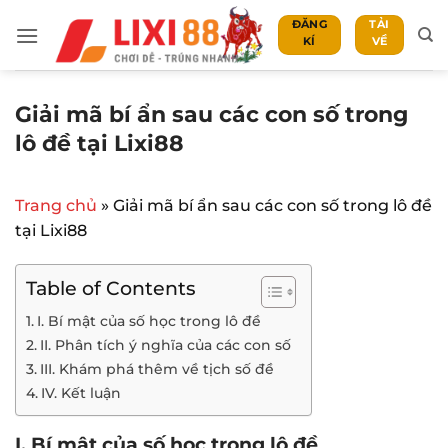
Skip
ĐĂNG
TẢI
to
KÍ
VỀ
content
Giải mã bí ẩn sau các con số trong
lô đề tại Lixi88
Trang chủ
»
Giải mã bí ẩn sau các con số trong lô đề
tại Lixi88
Table of Contents
I. Bí mật của số học trong lô đề
II. Phân tích ý nghĩa của các con số
III. Khám phá thêm về tịch số đề
IV. Kết luận
I. Bí mật của số học trong lô đề