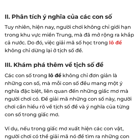
II. Phân tích ý nghĩa của các con số
Tuy nhiên, hiện nay, người chơi không chỉ giới hạn
trong khu vực miền Trung, mà đã mở rộng ra khắp
cả nước. Do đó, việc giải mã số học trong
lô đề
không chỉ dừng lại ở tịch số đề.
III. Khám phá thêm về tịch số đề
Các con số trong
lô đề
không chỉ đơn giản là
những con số, mà mỗi con số đều mang một ý
nghĩa đặc biệt, liên quan đến những giấc mơ mà
người chơi có. Để giải mã những con số này, người
chơi cần hiểu rõ về tịch số đề và ý nghĩa của từng
con số trong giấc mơ.
Ví dụ, nếu trong giấc mơ xuất hiện các con vật,
người chơi có thể giải mã nó để tìm ra những con