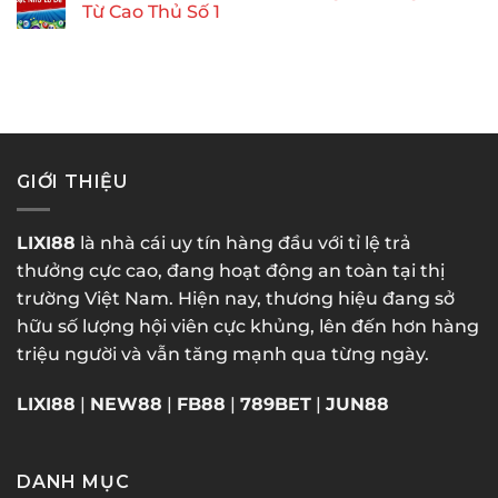
Mới
Bom88
Kèo
Từ Cao Thủ Số 1
–
Chấp
Cảm
1/4
No
Nhận
Là
Comments
Đỉnh
Gì?
on
Cao
Kinh
Bạc
Cơ
Nghiệm
Nhớ
Hội
Bắt
Lô
Thắng
Kèo
Đề
Lớn
Hiệu
Là
Quả
Gì?
2023
Những
Kinh
GIỚI THIỆU
Nghiệm
Từ
Cao
Thủ
LIXI88
là nhà cái uy tín hàng đầu với tỉ lệ trả
Số
1
thưởng cực cao, đang hoạt động an toàn tại thị
trường Việt Nam. Hiện nay, thương hiệu đang sở
hữu số lượng hội viên cực khủng, lên đến hơn hàng
triệu người và vẫn tăng mạnh qua từng ngày.
LIXI88
|
NEW88
|
FB88
|
789BET
|
JUN88
DANH MỤC