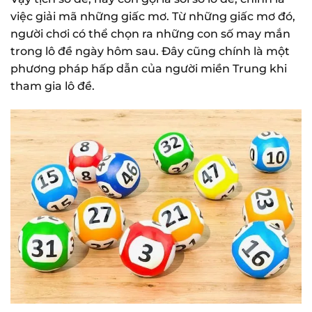
việc giải mã những giấc mơ. Từ những giấc mơ đó,
người chơi có thể chọn ra những con số may mắn
trong lô đề ngày hôm sau. Đây cũng chính là một
phương pháp hấp dẫn của người miền Trung khi
tham gia lô đề.