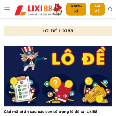
Skip
ĐĂNG
TẢI
to
KÍ
VỀ
content
LÔ ĐỀ LIXI88
Giải mã bí ẩn sau các con số trong lô đề tại Lixi88