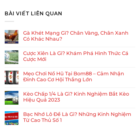
BÀI VIẾT LIÊN QUAN
Gà Khét Mạng Gì? Chân Vàng, Chân Xanh
Có Khác Nhau?
No
Comments
Cược Xiên Là Gì? Khám Phá Hình Thức Cá
on
Gà
Cược Mới
Khét
Mạng
No
Gì?
Comments
Mẹo Chơi Nổ Hũ Tại Bom88 – Cảm Nhận
Chân
on
Vàng,
Cược
Đỉnh Cao Cơ Hội Thắng Lớn
Chân
Xiên
Xanh
Là
No
Có
Gì?
Comments
Kèo Chấp 1/4 Là Gì? Kinh Nghiệm Bắt Kèo
Khác
Khám
on
Nhau?
Phá
Mẹo
Hiệu Quả 2023
Hình
Chơi
Thức
Nổ
No
Cá
Hũ
Comments
Bạc Nhớ Lô Đề Là Gì? Những Kinh Nghiệm
Cược
Tại
on
Mới
Bom88
Kèo
Từ Cao Thủ Số 1
–
Chấp
Cảm
1/4
No
Nhận
Là
Comments
Đỉnh
Gì?
on
Cao
Kinh
Bạc