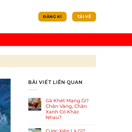
ĐĂNG KÍ
TẢI VỀ
BÀI VIẾT LIÊN QUAN
Gà Khét Mạng Gì?
Chân Vàng, Chân
Xanh Có Khác
Nhau?
No
Comments
Cược Xiên Là Gì?
on