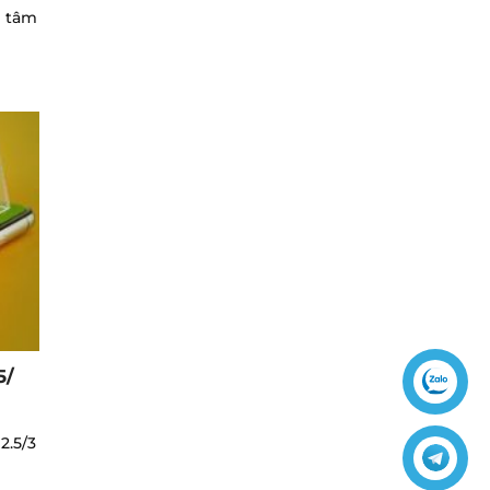
Những
n tâm
Kinh
Nghiệm
Từ
Cao
Thủ
Số
1
5/
2.5/3