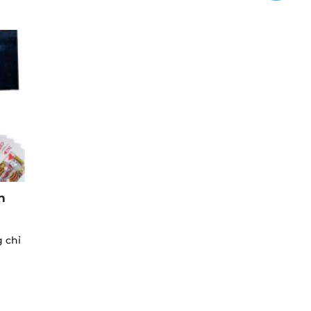
h
g chỉ